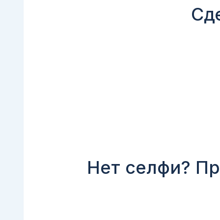
Сд
Нет селфи? Пр