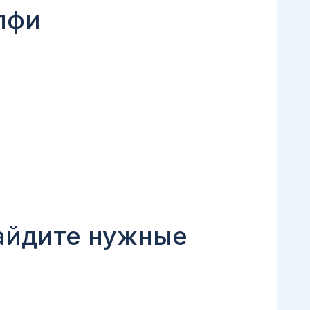
лфи
найдите нужные