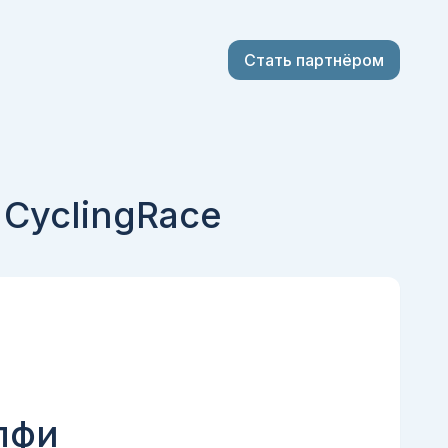
Стать партнёром
4 CyclingRace
лфи